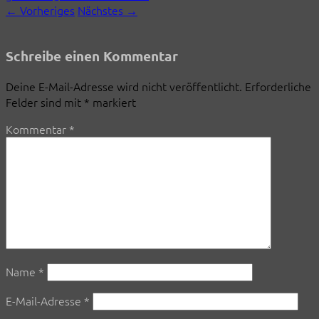
← Vorheriges
Nächstes →
Schreibe einen Kommentar
Deine E-Mail-Adresse wird nicht veröffentlicht.
Erforderliche
Felder sind mit
*
markiert
Kommentar
*
Name
*
E-Mail-Adresse
*