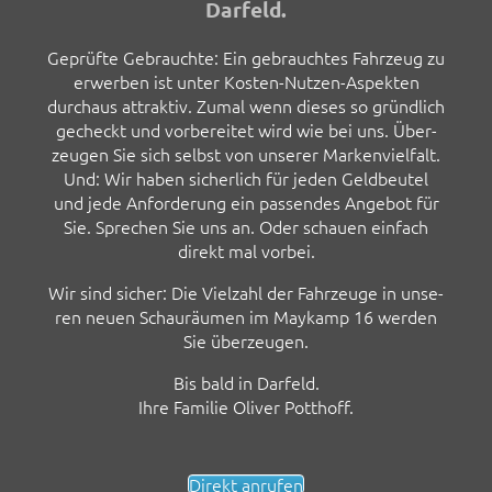
Darfeld.
Geprüf­te Gebrauch­te: Ein gebrauch­tes Fahr­zeug zu
erwer­ben ist unter Kos­ten-Nut­zen-Aspek­ten
durch­aus attrak­tiv. Zumal wenn die­ses so gründ­lich
gecheckt und vor­be­rei­tet wird wie bei uns. Über­
zeu­gen Sie sich selbst von unse­rer Mar­ken­viel­falt.
Und: Wir haben sicher­lich für jeden Geld­beu­tel
und jede Anfor­de­rung ein pas­sen­des Ange­bot für
Sie. Spre­chen Sie uns an. Oder schau­en ein­fach
direkt mal vorbei.
Wir sind sicher: Die Viel­zahl der Fahr­zeu­ge in unse­
ren neu­en Schau­räu­men im May­kamp 16 wer­den
Sie überzeugen.
Bis bald in Darfeld.
Ihre Fami­lie Oli­ver Potthoff.
Direkt anrufen