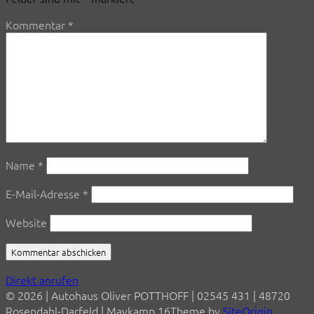
Kommentar
*
Name
*
E-Mail-Adresse
*
Website
Direkt anrufen
© 2026 | Autohaus Oliver POTTHOFF | 02545 431 | 48720
Rosendahl-Darfeld | Maykamp 16
Theme by
SiteOrigin