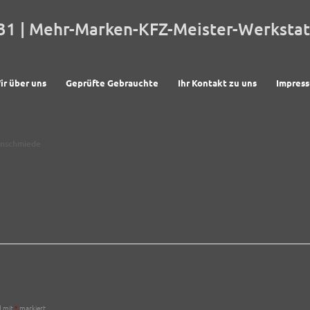
31 | Mehr-Marken-KFZ-Meister-Werkstat
ir über uns
Geprüfte Gebrauchte
Ihr Kontakt zu uns
Impres
enschmiede
d mit
*
markiert