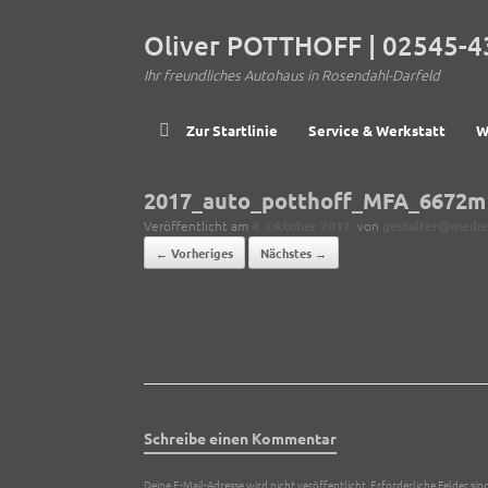
Zum
Inhalt
Oliver POTTHOFF | 02545-4
springen
Ihr freundliches Autohaus in Rosendahl-Darfeld
Zur Startlinie
Service & Werkstatt
W
2017_auto_potthoff_MFA_6672m
Veröffentlicht am
4. Oktober 2017
von
gestalter@medi
← Vorheriges
Nächstes →
Schreibe einen Kommentar
Deine E-Mail-Adresse wird nicht veröffentlicht.
Erforderliche Felder sin